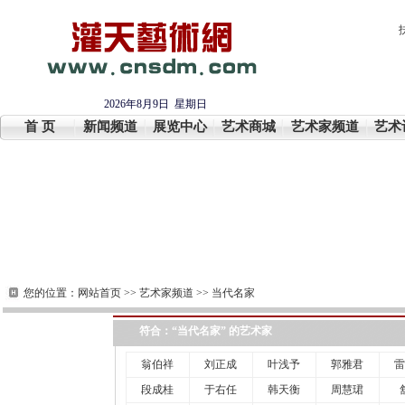
2026年8月9日 星期日
首 页
新闻频道
展览中心
艺术商城
艺术家频道
艺术
您的位置：
网站首页
>>
艺术家频道
>>
当代名家
符合：“当代名家” 的艺术家
翁伯祥
刘正成
叶浅予
郭雅君
雷
段成桂
于右任
韩天衡
周慧珺