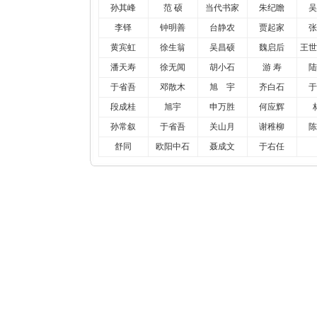
孙其峰
范 硕
当代书家
朱纪瞻
吴
李铎
钟明善
台静农
贾起家
张
黄宾虹
徐生翁
吴昌硕
魏启后
王世
潘天寿
徐无闻
胡小石
游 寿
陆
于省吾
邓散木
旭 宇
齐白石
于
段成桂
旭宇
申万胜
何应辉
孙常叙
于省吾
关山月
谢稚柳
陈
舒同
欧阳中石
聂成文
于右任