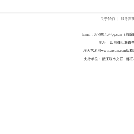
关于我们
|
服务声
Email：
37790145@qq.com
（总编信箱
地址：四川都江堰市奎光
灌天艺术网
www.cnsdm.com
版权所有
支持单位：都江堰市文联 都江