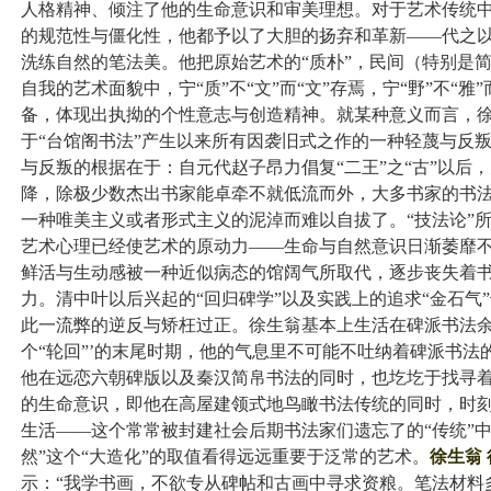
人格精神、倾注了他的生命意识和审美理想。对于艺术传统中
的规范性与僵化性，他都予以了大胆的扬弃和革新——代之
洗练自然的笔法美。他把原始艺术的“质朴”，民间（特别是简
自我的艺术面貌中，宁
“质”不“文”而“文”存焉，宁“野”不“雅”
备，体现出执拗的个性意志与创造精神。就某种意义而言，
于“台馆阁书法”产生以来所有因袭旧式之作的一种轻蔑与反
与反叛的根据在于：自元代赵子昂力倡复“二王”之“古”以后
降，除极少数杰出书家能卓牵不就低流而外，大多书家的书
一种唯美主义或者形式主义的泥淖而难以自拔了。“技法论”
艺术心理已经使艺术的原动力——生命与自然意识日渐萎靡
鲜活与生动感被一种近似病态的馆阔气所取代，逐步丧失着
力。清中叶以后兴起的“回归碑学”以及实践上的追求“金石气
此一流弊的逆反与矫枉过正。徐生翁基本上生活在碑派书法
个“轮回”’的末尾时期，他的气息里不可能不吐纳着碑派书法
他在远恋六朝碑版以及秦汉简帛书法的同时，也圪圪于找寻
的生命意识，即他在高屋建领式地鸟瞰书法传统的同时，时
生活——这个常常被封建社会后期书法家们遗忘了的“传统”中
然”这个“大造化”的取值看得远远重要于泛常的艺术。
徐生翁
示：“我学书画，不欲专从碑帖和古画中寻求资粮。笔法材料