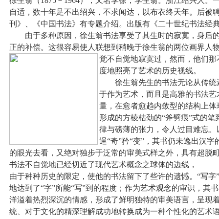
徐生翁（1875－1964），又名李徐，李生翁。浙江绍兴人
自适，数十年足不出绍兴，不求闻达，以布衣终天年。后被
刊》、《中国书法》有专题介绍。出版有《二十世纪书法经
由于多种原因，徐生翁书法享受了其生时的寂寞，身后的
正的补偿。这很容易使人联想到稍晚于徐生翁的两位画界人
觉不自觉地寂寞过，然而，他们那
度地照亮了艺术的历史视线。
徐生翁先生的书法无论从传统还
于作为艺术，而且是高雅的书法艺
量，在愈者愈趋内敛型的结构上体
形成的方棱枯劲的“斧劈痕”式的
律与磅薄的张力，令人过目难忘。
逞“奇”矜“变”，其书仍未逸出汉
的眼光去看，又绝对独步于泛常的审美式样之外，具有超脱
书法不自觉地已经切近了现代艺术概念之球体的边线
由于种种历史的限定，使他的书法留下了些许的遗憾。“写字”
地达到了“字”所能“写”到的程度；作为艺术观念的审识，其
洋溢着热烈深沉的情感，形成了鲜明独特的审美语言，呈现
统、对于文化的精深理解成功地转换成为一种个性化的艺术