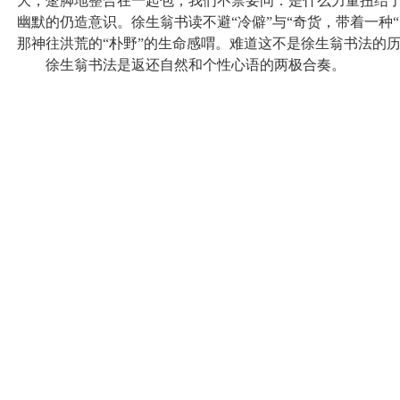
大，蹩脚地整合在一起包，我们不禁要问：是什么力量扭结
幽默的仍造意识。徐生翁书读不避“冷僻”与“奇货，带着一种
那神往洪荒的“朴野”的生命感喟。难道这不是徐生翁书法的
徐生翁书法是返还自然和个性心语的两极合奏。