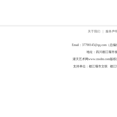
关于我们
|
服务声
Email：
37790145@qq.com
（总编信箱
地址：四川都江堰市奎光
灌天艺术网
www.cnsdm.com
版权所有
支持单位：都江堰市文联 都江