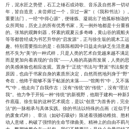
斤，泥水匠之势壁，石工之锤石或诗歌、音乐及自然界一切动
年，皆自造意，未尝师过一个，宗过一家”（《我和书法》）
重要法门，一经“中得心源”，便锤炼、凝就出了他孤标独诣
众所周知，历史上的所有优秀书家，无一例外地都是十分重
的。张旭的观舞剑器，怀素的观夏云多奇峰，黄山谷的观船
等等都曾经成为书艺升华的“启发源”，正与徐生翁的观木工
趣。特别需要指出的是：在陈陈相因中日益走向缺乏生活意趣
然不失为“美”的一种式样，只是人类的艺术自觉越来越不满
而是更加向着表现的“自我”——人格的高扬而发展，人类的
的美感体验也相应改观。置身于“正统”书法与“野派”书法裂
原因，也由于书家自身的素质所决定，自然而然地列身于“野
奇在，他终于能够不落于帖派的末落——“馆阁书”中，又不
气”中，他走向了自我作古：没有“传统”的“传统”，没有“理法”
我”。他力争于开拓一种“传统”的新视野，他期于建构一种新
作底蕴。徐生翁的这种艺术观念，是以“创意”为首务的，完
法”的一脉相承与具体实践。徐的书法以特殊的点画（近似于
的废食式样）、章法（如砂石吸砂）陈述着强撼动稚拙、憨
动人意绪，构破了强悍的生命节律曲美。精神上的自由不羁