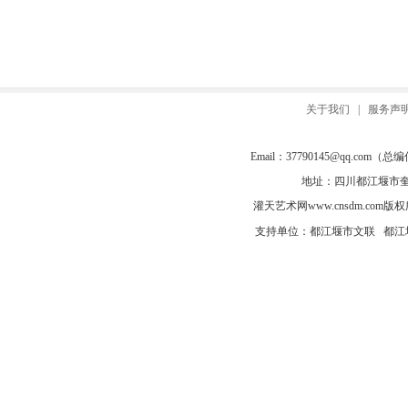
关于我们
|
服务声
Email：
37790145@qq.com
（总编信箱
地址：四川都江堰市奎光
灌天艺术网
www.cnsdm.com
版权所有
支持单位：都江堰市文联 都江