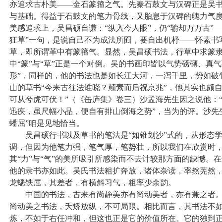
亦追求古朴美——金石篆籀之气。先秦石鼓文与汉碑正是
与基础。得益于石鼓文的笔力骨线，又胎息于汉碑的魄力气
美感追求上，吴昌硕自谦：“纵入今人眼”，仍“输却万万古”
狂草”一句，是说自己不为成法所囿，要自出机杼——怀素书
草，即所谓革中有篆籀气。显然，吴昌硕书法，行草中求篆
中“篆”与“草”正是一个对倒。吴的书画印皆以气势磅礴、真
形”，同样的，他的书法也是如长江大河，一泻千里，势如破
山的草书“今来古往法谁晓？颠素而后祝京兆”，他其实也颇
可从兮虎可伏！”（《缶庐集》卷三）沙孟海先生因之说他：
迅疾，虽尺幅小品，便自有排山倒海之势”，当为的评。沙先
蟠屈”咱是见地恰当。
吴昌硕行书以及草书的笔法是“如锥划沙”式的，从形态学
调，但因为他笔力强，笔气厚，笔势壮，所以我们在欣赏时
其“力”与“气”的美所吸引所感染而不去计较那方面的缺憾。
他的隶书亦如此。吴氏书法粗扩奔放，诸体杂读，率然芜然
龙蟋铁屈，其差者，有横斜习气，粗率少余韵。
中国的书法，古来有尚静美亦有尚动美者，亦有兼之者。
尚动美之书法，夭矫放纵，不可局限。相比而言，其书法不
炼，不如于右任冲和，但这也正是它的价值所在。它的独到