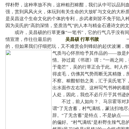
悍朴野，这种率放不拘，这种粗烈秾酣，我们从中可以品到
强，赏到风风火火，体玩到有关生命的大放旷与文化的大朴
是吴昌这个生命文化的个体的专利，步武者则皆不免于陷入
因为吴氏的“高韵深情，坚质浩气”的人本与精金石通诗文的
或许，吴昌硕的行草更像“一笔书”，它的行气几乎没有间
情宣泄，作往往最后的
吴昌硕 行草书牍
一笔。我
的，但如果我们仔细把玩，又不难赏会到锋銛的起伏波澜，
气质与心怀所给予其作品的——放是
情。孙过庭《书谱》谓：“一画之间
于毫芒”，吴的行草正合于此。时人
得皮毛，仿佛其气势而断无其精微，
不察。秾酣郁勃之美，汇于吴氏笔下
出水面作左右望。这种写气书神的着
人处，因此，我也不必斤斤于其书迹
不过，前人如向？、马宗霍等对其
谓“了无含蓄，村气满纸，篆法扫地尽
辞。“了无含蓄”是特点，不是缺点—
的偏好。“村气满纸”是朴野生辣气息