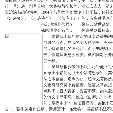
吴昌硕（1844－－1927），初名俊，俊卿，字仓石，中年
行，号缶庐，别号苦铁、大聋被荷亭长等。浙江安吉人。清
寓沪涓书画印为生。1904年与吴德等创西泠印社于杭，任社
《缶庐集》、《缶庐诗存》、《缶庐印存》等，有多种书画
缶老功堪几代师？ 风从云偕世贤随
磅跨浑厚金石气， 俊逸书龙最伟奇
这是我十多年前写的咏吴昌硕书法的
当时的心态。在我的个人感受里，有好
的，特别是他的画和印，而于书法则不
书。但是认识总会改变。就如同对于齐
变一样。
吴昌硕很少谈到书法，尽管他下过一
画家王个簃所写《王个簃随想录》，其
法之事寥寥。迄今为止，还未见有比沙
文更有研究吴书价值者。这篇文章虽短
点到了，直入肯綮，要言不繁。如果欲
的诗文中寻消息。他在《缶庐集》中有
句，尽揭本来：“曾读百汉碑，曾抱十
古”，“强抱篆隶作狂草，素师蕉叶；临元稿”。吴昌硕书法