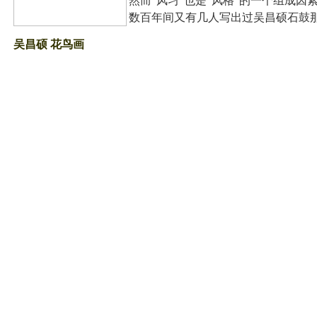
然而“风习”也是“风格”的一个组成
数百年间又有几人写出过吴昌硕石鼓
吴昌硕
花鸟画