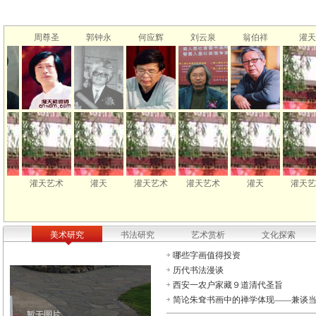
周尊圣
郭钟永
何应辉
刘云泉
翁伯祥
灌天
灌天艺术
灌天
灌天艺术
灌天艺术
灌天
灌天艺术