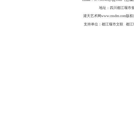
地址：四川都江堰市奎光
灌天艺术网
www.cnsdm.com
版权所有
支持单位：都江堰市文联 都江