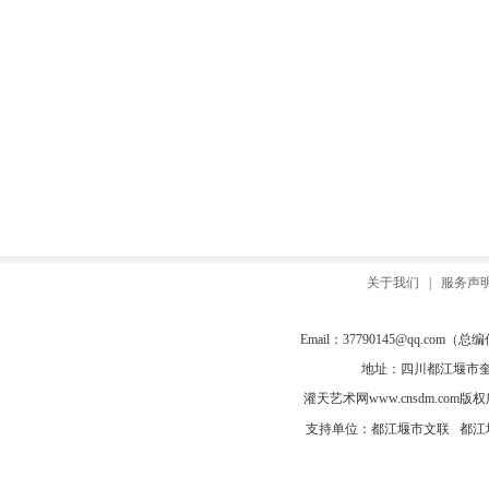
关于我们
|
服务声
Email：
37790145@qq.com
（总编信箱
地址：四川都江堰市奎光
灌天艺术网
www.cnsdm.com
版权所有
支持单位：都江堰市文联 都江