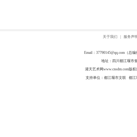
关于我们
|
服务声
Email：
37790145@qq.com
（总编信箱
地址：四川都江堰市奎光
灌天艺术网
www.cnsdm.com
版权所有
支持单位：都江堰市文联 都江