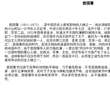
曾国藩
曾国藩（1811--1872），
是中国历史上最有影响的人物之一，他从湖南
的小山村以一介书生入京赴考，中进士留京师后十年七迁，连升十级，37
郎，官至二品。1852年因母丧返乡，恰逢太平天国巨澜横扫湘湖大地，他
起了一支特别的民团湘军，历尽艰辛为清王朝平定了天下，被封为一等勇毅
代以文人而封武侯的第一人，后历任两江总督、直隶 总督，官居一品，死后
正”。曾国藩所处的时代，是清王朝由乾嘉盛世转而为没落、衰败，内忧外
的动荡年代，由于曾国藩等人的力挽狂澜，一度出现“同治中兴”的局面，
一过渡时期的重心人物，在政治、军事、文化、经济等各个方面产生了令人
响。这种影响不仅仅作用于当时，而且一直延至今日。从而使之成为近代中
最有争议的历史人物之一。
曾国藩书法源于深厚的传统帖学基础，习字极其勤奋，不管是驰骋战场
家，俱不忘事翰弄墨，其对于子女临习碑帖也极其严格，这在他的家书中
这类记载。曾国藩毕生信奉程朱理学，书法讲究笔笔有法，从不逾规矩
性。