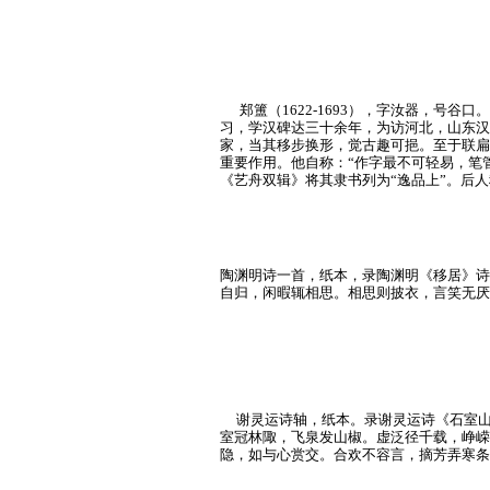
郑簠（1622-1693），
字汝器，号谷口。
习，学汉碑达三十余年，为访河北，山东汉
家，当其移步换形，觉古趣可挹。至于联扁
重要作用。他自称：“作字最不可轻易，笔
《艺舟双辑》将其隶书列为“逸品上”。后
陶渊明诗一首，纸本，录陶渊明《移居》诗
自归，闲暇辄相思。相思则披衣，言笑无厌
谢灵运诗轴，纸本。录谢灵运诗《石室山
室冠林陬，飞泉发山椒。虚泛径千载，峥嵘
隐，如与心赏交。合欢不容言，摘芳弄寒条