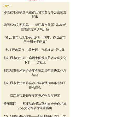
邓崇祝书画摄影展在都江堰市奎光塔公园隆重
展出
翰墨薪传文明家风——都江堰市首届书法临帖
暨书家规家训展开毡
“都江堰市纪念改革开放四十周年、撤县建市
三十周年书画展”
都江堰市举行“书香校园、百花迎春”书法展
都江堰市政协副主席周中国带领艺术家送文化
下乡——进社区
都江堰市美术家协会年会暨2016年美协工作总
结会
都江堰市书法家协会2016年会暨2016年书协工
作总结会
都江堰市2016年年度美术作品展开幕
美丽家园——都江堰市书法家协会会员作品展
在市文化馆展厅隆重展出
“为了和平 铭记战争——都江堰市纪念抗日战