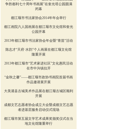
争胜都利七十周年书画展”在奎光塔公园圆满
闭幕
都江堰市书法家协会2014年年会举行
都江画院六人国画展在都江堰市文化馆和奎光
公园开幕
2013年都江堰市书法家协会年会暨“青苗”活动
陈志才“天府·水韵”个人画展在都江堰文化馆
隆重开展
2013年都江堰市“艺术家进社区”文化惠民活动
在市中兴镇拉开
“金秋之馨”——都江堰市政协书画院首届书画
作品邀请展开展
大美灌县古城美术作品展在都江堰古城区顺利
开展
成都文艺志愿者协会成立大会暨成都文艺志愿
者进基层服务启动仪式现场
都江堰市第五届文学艺术成果奖颁奖仪式在当
地文化馆隆重举行