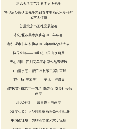
追思著名文艺学者李启明先生
特型演员徐廷阳先生来到青年书画家宋孝强的
艺术工作室
首届北京书画礼品展销会
都江堰市美术家协会2013年年会
都江堰市书法家协会2012年年终总结大会
搜尽奇峰——20世纪中国山水画展
天心月圆--四川花鸟画名家作品邀请展
（山情水意）都江堰市第二届油画展
“迎中秋-庆国庆”——美术、摄影展
曲院风荷<荷花二十四品>陈滞冬-秦天柱专题
画展
清风雅韵——诚青道人书画展
《抗震壮歌》大型陶板壁画墙亮相都江堰
中国都江堰﹒阿联酋文化艺术交流展