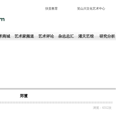
扶贫教育
|
笑山川文化艺术中心
|
术商城
艺术家频道
艺术评论
杂志总汇
灌天艺馆
研究分析
郑簠
浏览：6312次