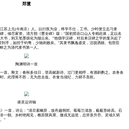
郑簠
江苏上元(今南京）人。以行医为业，终学不仕，工书。少时便立志习隶
碑，倾尽家资。清方朔《曹全碑》跋：“国初郑谷口山人专精此体，足以名
大书，则又笔墨俱化为烟云矣。”他倡学汉碑，对后来汉碑之学的复兴起了
管到手，如控于钧弩，少驰则败矣。”其隶书飘逸虚灵，活脱洒丽。包世臣
人称之为清代隶书第一人。
陶渊明诗一首
一首。释文：春秋多佳日，登高赋新诗。过门更相呼，有酒斟酌之。农务各
时。此理将不胜，无为忽去兹。衣食当须纪，力耕不吾欺。
谢灵运诗轴
》一首，诗云：“清旦索幽异，放舟越垌郊。莓莓兰渚急，藐藐苔岭高。石
非一朝。乡村绝闻见，樵苏限风霄。微戎无远览，总笄羡升乔。灵域久韬
。”