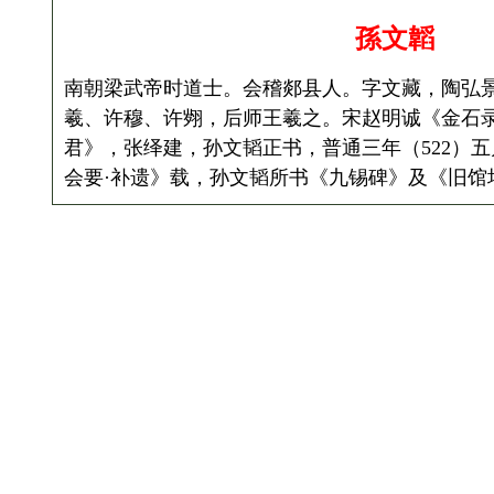
孫文韜
南朝梁武帝时道士。会稽郯县人。字文藏，陶弘
羲、许穆、许翙，后师王羲之。宋赵明诚《金石
君》，张绎建，孙文韬正书，普通三年（522）
会要·补遗》载，孙文韬所书《九锡碑》及《旧馆