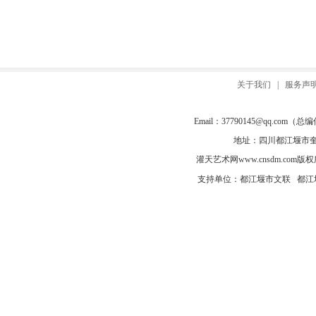
关于我们
|
服务声
Email：
37790145@qq.com
（总编信箱
地址：四川都江堰市奎光
灌天艺术网
www.cnsdm.com
版权所有
支持单位：都江堰市文联 都江