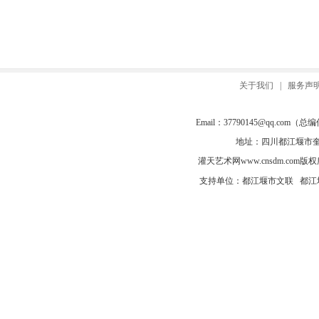
关于我们
|
服务声
Email：
37790145@qq.com
（总编信箱
地址：四川都江堰市奎光
灌天艺术网
www.cnsdm.com
版权所有
支持单位：都江堰市文联 都江