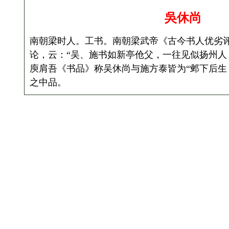
吳休尚
南朝梁时人。工书。南朝梁武帝《古今书人优劣
论，云：“吴、施书如新亭伧父，一往见似扬州人
庾肩吾《书品》称吴休尚与施方泰皆为“邺下后生
之中品。